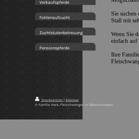
Verkaufspferde
Sie suchen 
Fohlenaufzucht
Stall mit s
Zuchtstutenbetreuung
Wenn Sie d
einfach auf
Pensionspferde
Ihre Famili
Fleischwan
Druckversion
|
Sitemap
© Familie Hack, Fleischwangen in Oberschwaben